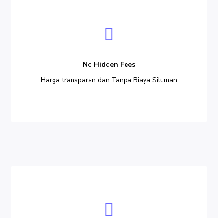
Hidden
Fees
No Hidden Fees
Harga transparan dan Tanpa Biaya Siluman
Aircraft
Type