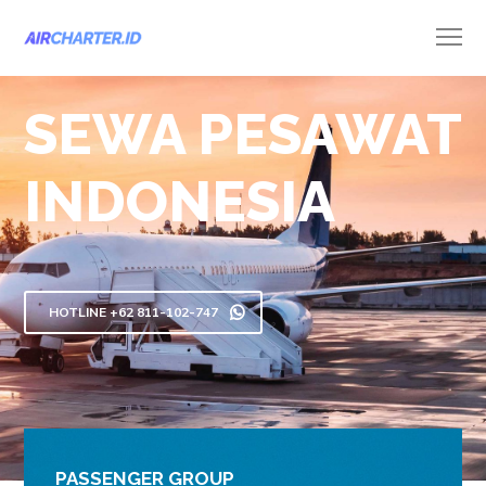
SEWA PESAWAT
INDONESIA
HOTLINE +62 811-102-747
PASSENGER GROUP