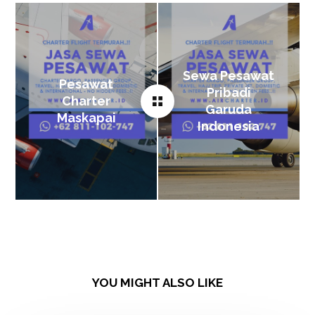
Sewa Pesawat
Pesawat
Pribadi
Charter
Garuda
Maskapai
Indonesia
YOU MIGHT ALSO LIKE